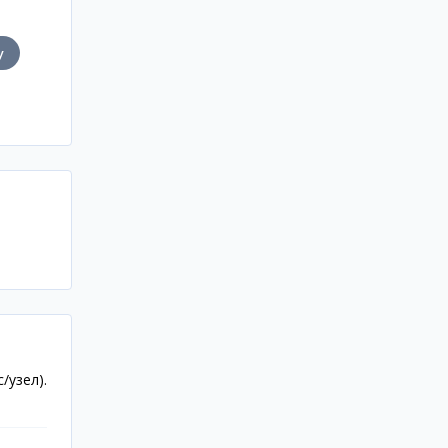
у
/узел).