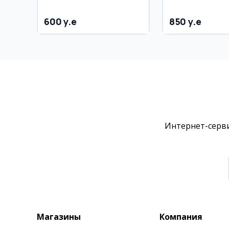
76 м²
600 y.e
850 y.e
Интернет-серви
Магазины
Компания