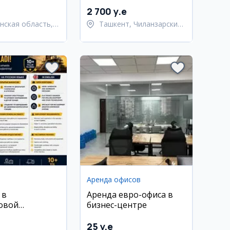
Чиланзаре
2 700 y.e
нская область,
Ташкент, Чиланзарский
Андижан
район
Аренда офисов
 в
Аренда евро-офиса в
овой
бизнес-центре
Drill Time
25 y.e