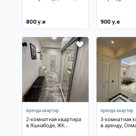
м²
140 м², 2/10 эт
800 y.e
900 y.e
Аренда квартир
Аренда квартир
2-комнатная квартира
3-комнатная 
в Яшнабоде, ЖК
в аренду, Олм
Аристократ, 4/7 этаж,
район, 85 м²