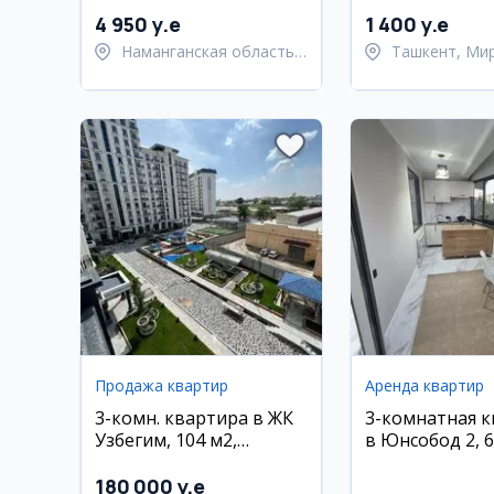
4 950 y.e
1 400 y.e
Наманганская область,
Ташкент, Ми
Наманганский район
район
Продажа квартир
Аренда квартир
3-комн. квартира в ЖК
3-комнатная 
Узбегим, 104 м2,
в Юнсобод 2, 6
коробка
этаж
180 000 y.e