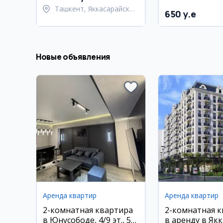
Ташкент, Яккасарайский
650 y.e
район
Новые объявления
Аренда квартир
Аренда квартир
2-комнатная квартира
2-комнатная 
в Юнусободе, 4/9 эт., 52
в аренду в Якк