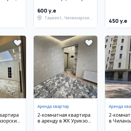
аж
в аренду
11/12 эта
600 y.e
Ташкент, Чиланзарский
450 y.e
район
Аренда квартир
Аренда кв
квартира
2-комнатная квартира
2-комнат
азорский
в аренду в ЖК Урикзор
в Чиланз
Резиденс, Учтепа