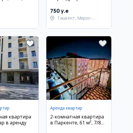
ж
Мирзо-Улугбек, 61 м²,
7/8 этаж
750 y.e
Ташкент, Мирзо-
Улугбекский район
артир
Аренда квартир
ная квартира
2-комнатная квартира
ар в аренду
в Паркенте, 61 м², 7/8
этаж