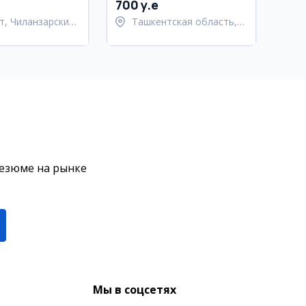
700 y.e
т, Чиланзарский
Ташкентская область,
Паркентский район
резюме на рынке
Мы в соцсетях