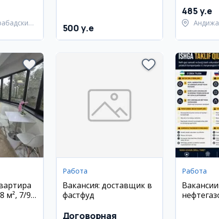
районе, ориентир
Ганга, 1 этаж
485 y.e
рабадский
Андижа
500 y.e
город 
Работа
Работа
квартира
Вакансия: доставщик в
Вакансии
8 м², 7/9
фастфуд
нефтегаз
компании 
Договорная