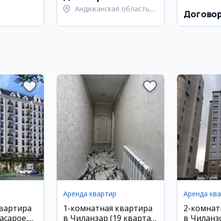
Андижанская область,
Догово
Андижанский район
Аренда квартир
Аренда кв
квартира
1-комнатная квартира
2-комнат
асарое,
в Чиланзар (19 квартал)
в Чиланзо